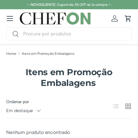
✨
NOVOCLIENTE:
Cupom de 3% OFF na 1a compra ✨
Pular para o conteúdo
Menu
Conecte-s
Carr
Pesquisar
Pesquisar
Home
Itens em Promoção Embalagens
Itens em Promoção
Embalagens
Ordenar por
Lista
Grade
Em destaque
Nenhum produto encontrado