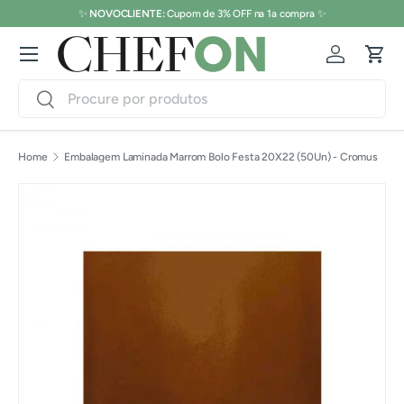
✨
NOVOCLIENTE:
Cupom de 3% OFF na 1a compra ✨
Pular para o conteúdo
Menu
Conecte-s
Carr
Pesquisar
Pesquisar
Home
Embalagem Laminada Marrom Bolo Festa 20X22 (50Un) - Cromus