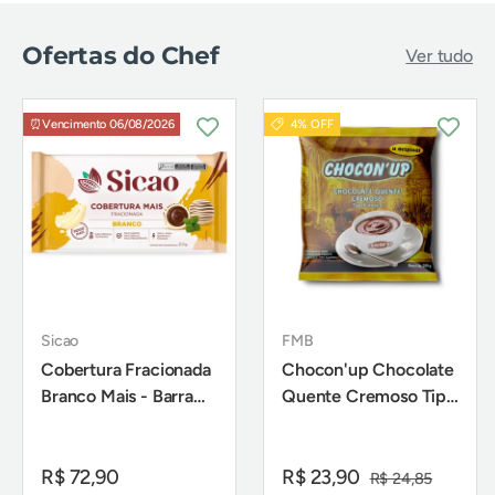
Ofertas do Chef
Ver tudo
⏰Vencimento 06/08/2026
4% OFF
Sicao
FMB
Cobertura Fracionada
Chocon'up Chocolate
Branco Mais - Barra
Quente Cremoso Tipo
2,1Kg - Sicao
Europeu 200g - FMB
R$ 72,90
R$ 23,90
R$ 24,85