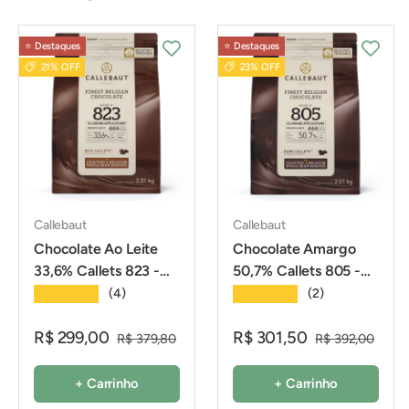
⭐️ Destaques
⭐️ Destaques
21% OFF
23% OFF
Callebaut
Callebaut
Chocolate Ao Leite
Chocolate Amargo
33,6% Callets 823 -
50,7% Callets 805 -
2,01Kg - Callebaut
2,01Kg - Callebaut
★★★★★
★★★★★
(4)
(2)
R$ 299,00
R$ 301,50
R$ 379,80
R$ 392,00
+ Carrinho
+ Carrinho