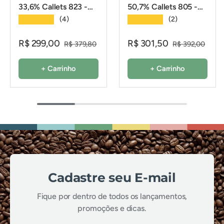
33,6% Callets 823 -
50,7% Callets 805 -
2,01Kg - Callebaut
2,01Kg - Callebaut
★★★★★
★★★★★
(4)
(2)
R$ 299,00
R$ 301,50
R$ 379,80
R$ 392,00
+ Carrinho
+ Carrinho
Cadastre seu E-mail
Fique por dentro de todos os lançamentos,
promoções e dicas.