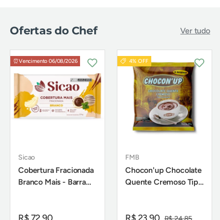
Ofertas do Chef
Ver tudo
⏰Vencimento 06/08/2026
4% OFF
Sicao
FMB
Cobertura Fracionada
Chocon'up Chocolate
Branco Mais - Barra
Quente Cremoso Tipo
2,1Kg - Sicao
Europeu 200g - FMB
R$ 72,90
R$ 23,90
R$ 24,85