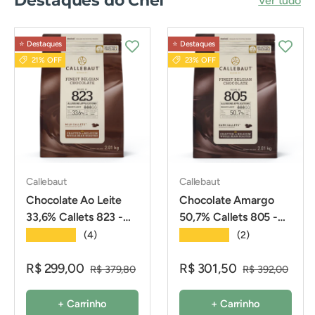
Destaques do Chef
Ver tudo
⭐️ Destaques
⭐️ Destaques
21% OFF
23% OFF
Callebaut
Callebaut
Chocolate Ao Leite
Chocolate Amargo
33,6% Callets 823 -
50,7% Callets 805 -
2,01Kg - Callebaut
2,01Kg - Callebaut
★★★★★
★★★★★
(4)
(2)
R$ 299,00
R$ 301,50
R$ 379,80
R$ 392,00
+ Carrinho
+ Carrinho