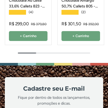
Chocolate Ao Leite
Chocolate Amargo
33,6% Callets 823 -
50,7% Callets 805 -
2,01Kg - Callebaut
2,01Kg - Callebaut
★★★★★
★★★★★
(4)
(2)
R$ 299,00
R$ 301,50
R$ 379,80
R$ 392,00
+ Carrinho
+ Carrinho
Cadastre seu E-mail
Fique por dentro de todos os lançamentos,
promoções e dicas.