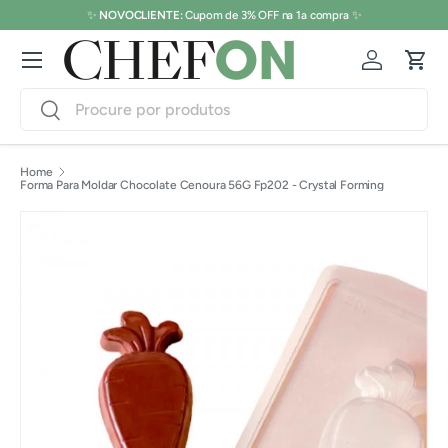
Os melhores Chocolates
você encontra
aqui
. 🍫🍩🍪
Pular para o conteúdo
Menu
Conecte-s
Carr
Pesquisar
Pesquisar
Home
Forma Para Moldar Chocolate Cenoura 56G Fp202 - Crystal Forming