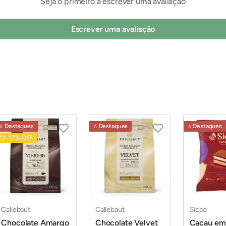
Seja o primeiro a escrever uma avaliação
Escrever uma avaliação
⭐️ Destaques
⭐️ Destaques
⭐️ Destaques
17% OFF
Callebaut
Callebaut
Sicao
Chocolate Amargo
Chocolate Velvet
Cacau em