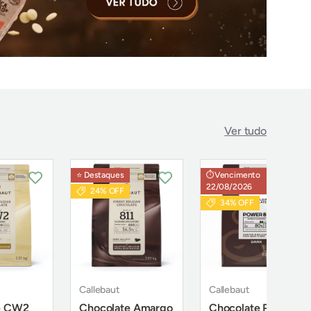
Ver tudo
⭐️ Destaques
⏱️Vencimento
22/08/2026
24% OFF
34% OFF
Callebaut
Callebaut
e CW2
Chocolate Amargo
Chocolate Power