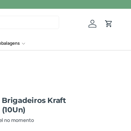
Conecte-se
Carrinho
balagens
 Brigadeiros Kraft
 (10Un)
vel no momento