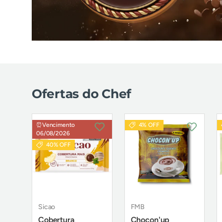
Ofertas do Chef
⏰Vencimento
4% OFF
06/08/2026
40% OFF
Sicao
FMB
Cobertura
Chocon'up