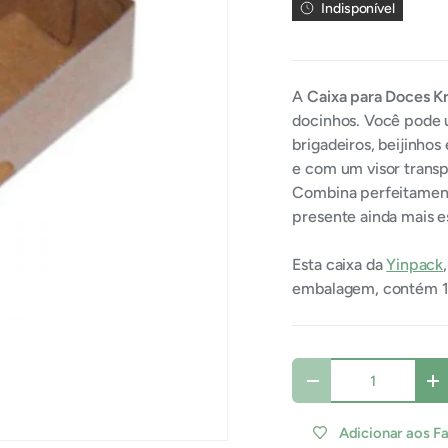
Indisponível
A
Caixa para Doces Kr
docinhos. Você pode u
brigadeiros, beijinhos 
e com um visor transp
Combina perfeitamente
presente ainda mais e
Esta caixa da
Yinpack
embalagem, contém 1
Qtde
Diminuir quantidade
A
Adicionar aos F