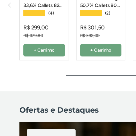
Anterior
33,6% Callets 823
50,7% Callets 805
- 2,01Kg -
- 2,01Kg -
★★★★★
★★★★★
(4)
(2)
Callebaut
Callebaut
R$ 299,00
R$ 301,50
R$ 379,80
R$ 392,00
+ Carrinho
+ Carrinho
Ofertas e Destaques