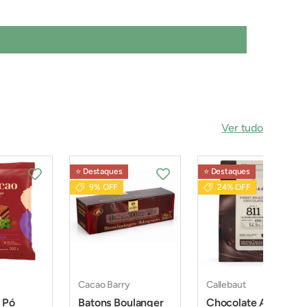
Ver tudo
⭐️ Destaques
⭐️ Destaques
9% OFF
24% OFF
Cacao Barry
Callebaut
 Pó
Batons Boulanger
Chocolate Amargo