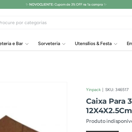
Os melhores Chocolates
você encontra
aqui
. 🍫🍩🍪
isar
teria e Bar
Sorveteria
Utensílios & Festa
Em
Yinpack
|
SKU:
346517
Caixa Para 3
12X4X2.5Cm
Produto indisponí