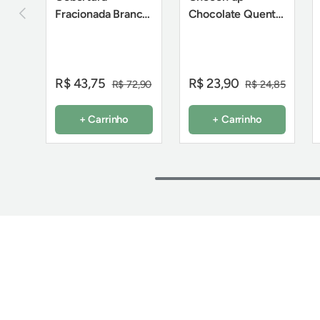
Anterior
Fracionada Branco
Chocolate Quente
Mais - Barra 2,1Kg
Cremoso Tipo
- Sicao
Europeu 200g -
FMB
R$ 43,75
R$ 23,90
R$ 72,90
R$ 24,85
+ Carrinho
+ Carrinho