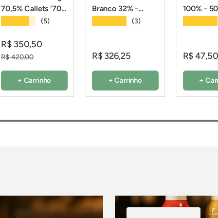
70,5% Callets '70-
Branco 32% -
100% - 50
30-38' - 2,01Kg -
2,01Kg - Callebaut
Sicao
★★★★★
★★★★★
★★★★★
(5)
(3)
Callebaut
R$ 350,50
R$ 326,25
R$ 47,5
R$ 420,00
+ Carrinho
+ Carrinho
+ Car