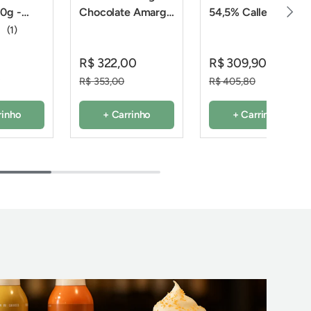
Próxi
0g -
Chocolate Amargo
54,5% Callets 811 -
1,6Kg - Cacao
2,01Kg - Callebaut
(1)
Barry
R$ 322,00
R$ 309,90
0
R$ 353,00
R$ 405,80
rinho
+ Carrinho
+ Carrinho