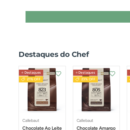
Destaques do Chef
⭐️ Destaques
⭐️ Destaques
21% OFF
23% OFF
Callebaut
Callebaut
Chocolate Ao Leite
Chocolate Amargo