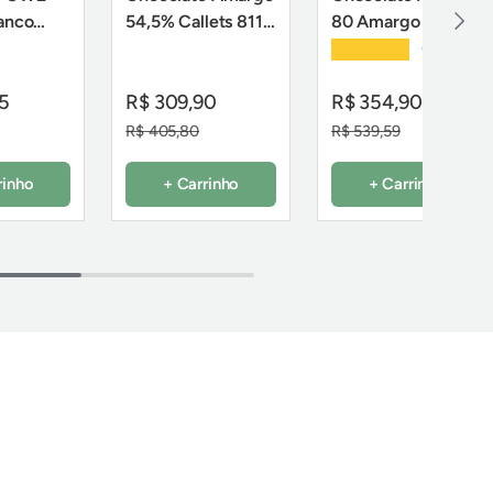
Próxi
ranco
54,5% Callets 811 -
80 Amargo 80% -
,01Kg -
2,01Kg - Callebaut
2,5Kg - Callebaut
★★★★★
(5)
85
R$ 309,90
R$ 354,90
R$ 405,80
R$ 539,59
rinho
+ Carrinho
+ Carrinho