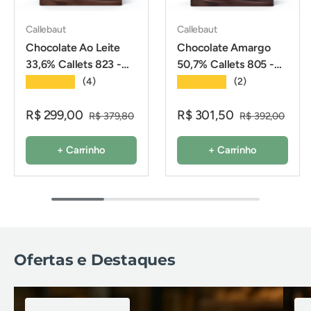
Callebaut
Callebaut
Chocolate Ao Leite
Chocolate Amargo
33,6% Callets 823 -
50,7% Callets 805 -
2,01Kg - Callebaut
2,01Kg - Callebaut
★★★★★
★★★★★
(4)
(2)
R$ 299,00
R$ 301,50
R$ 379,80
R$ 392,00
+ Carrinho
+ Carrinho
Ofertas e Destaques