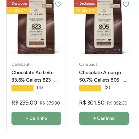
⭐️ Destaques
⭐️ Destaques
21% OFF
23% OFF
Callebaut
Callebaut
Chocolate Ao Leite
Chocolate Amargo
33,6% Callets 823 -
50,7% Callets 805 -
2,01Kg - Callebaut
2,01Kg - Callebaut
★★★★★
★★★★★
(4)
(2)
R$ 299,00
R$ 301,50
R$ 379,80
R$ 392,00
+ Carrinho
+ Carrinho