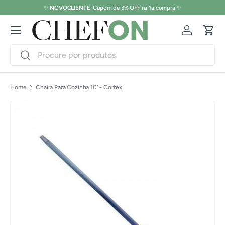
✨
NOVOCLIENTE:
Cupom de 3% OFF na 1a compra ✨
Pular para o conteúdo
Menu
Conecte-s
Carr
Pesquisar
Pesquisar
Home
Chaira Para Cozinha 10' - Cortex