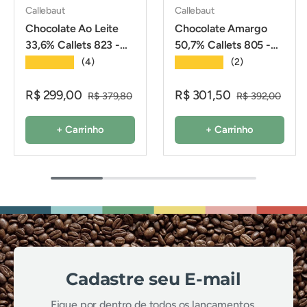
Callebaut
Callebaut
Chocolate Ao Leite
Chocolate Amargo
33,6% Callets 823 -
50,7% Callets 805 -
2,01Kg - Callebaut
2,01Kg - Callebaut
★★★★★
★★★★★
(4)
(2)
R$ 299,00
R$ 301,50
R$ 379,80
R$ 392,00
+ Carrinho
+ Carrinho
Cadastre seu E-mail
Fique por dentro de todos os lançamentos,