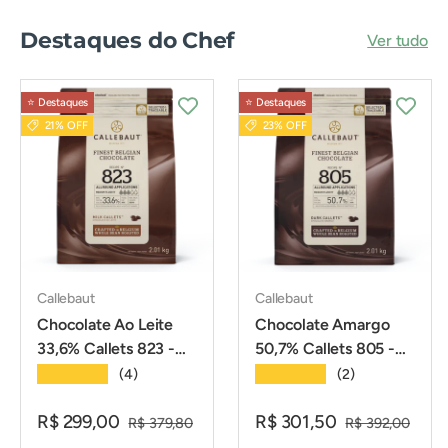
Destaques do Chef
Ver tudo
⭐️ Destaques
⭐️ Destaques
21% OFF
23% OFF
Callebaut
Callebaut
Chocolate Ao Leite
Chocolate Amargo
33,6% Callets 823 -
50,7% Callets 805 -
2,01Kg - Callebaut
2,01Kg - Callebaut
★★★★★
★★★★★
(4)
(2)
R$ 299,00
R$ 301,50
R$ 379,80
R$ 392,00