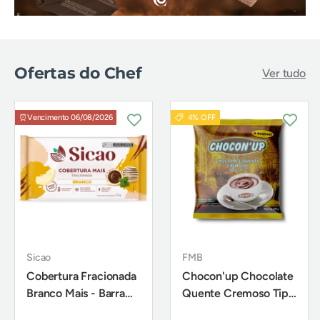
Ofertas do Chef
Ver tudo
⏰Vencimento 06/08/2026
4% OFF
Sicao
FMB
Cobertura Fracionada
Chocon'up Chocolate
Branco Mais - Barra
Quente Cremoso Tipo
2,1Kg - Sicao
Europeu 200g - FMB