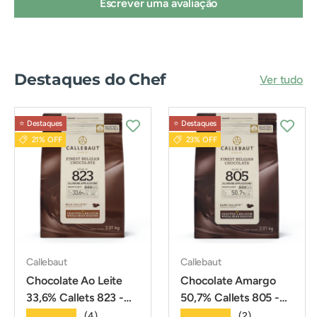
Escrever uma avaliação
Destaques do Chef
Ver tudo
⭐️ Destaques
⭐️ Destaques
21% OFF
23% OFF
Callebaut
Callebaut
Chocolate Ao Leite
Chocolate Amargo
33,6% Callets 823 -
50,7% Callets 805 -
2,01Kg - Callebaut
2,01Kg - Callebaut
★★★★★
★★★★★
(4)
(2)