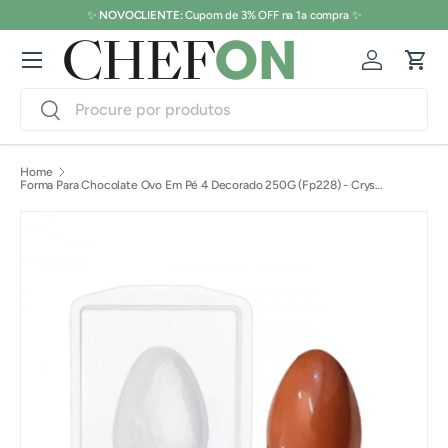
✨
NOVOCLIENTE:
Cupom de 3% OFF na 1a compra ✨
Pular para o conteúdo
Menu
Conecte-s
Carr
Pesquisar
Pesquisar
Home
Forma Para Chocolate Ovo Em Pé 4 Decorado 250G (Fp228) - Crystal Forming