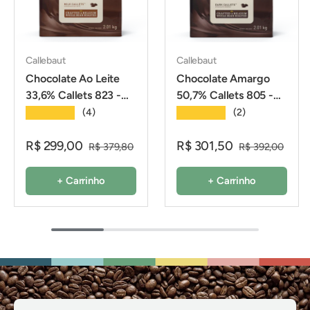
Callebaut
Callebaut
Chocolate Ao Leite
Chocolate Amargo
33,6% Callets 823 -
50,7% Callets 805 -
2,01Kg - Callebaut
2,01Kg - Callebaut
★★★★★
★★★★★
(4)
(2)
R$ 299,00
R$ 301,50
R$ 379,80
R$ 392,00
+ Carrinho
+ Carrinho