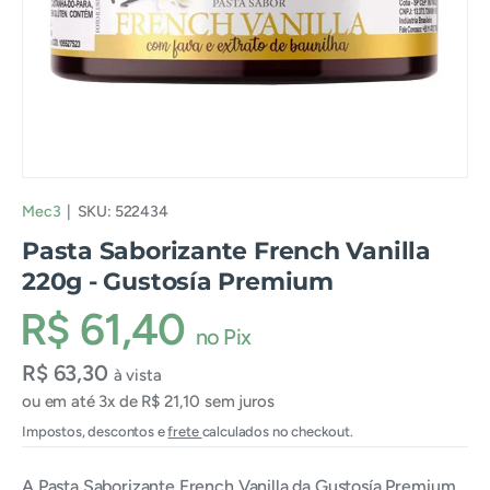
Mec3
|
SKU:
522434
Pasta Saborizante French Vanilla
220g - Gustosía Premium
R$ 61,40
no Pix
R$ 63,30
à vista
ou em até 3x de R$ 21,10 sem juros
Impostos, descontos e
frete
calculados no checkout.
A Pasta Saborizante French Vanilla da Gustosía Premium