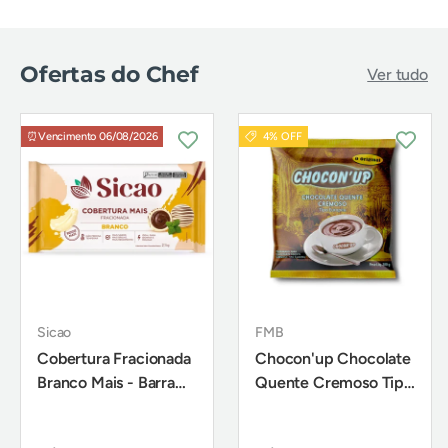
Ofertas do Chef
Ver tudo
⏰Vencimento 06/08/2026
4% OFF
Sicao
FMB
Cobertura Fracionada
Chocon'up Chocolate
Branco Mais - Barra
Quente Cremoso Tipo
2,1Kg - Sicao
Europeu 200g - FMB