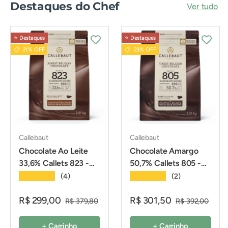
Destaques do Chef
Ver tudo
⭐️ Destaques
⭐️ Destaques
21% OFF
23% OFF
Callebaut
Callebaut
Chocolate Ao Leite
Chocolate Amargo
33,6% Callets 823 -
50,7% Callets 805 -
2,01Kg - Callebaut
2,01Kg - Callebaut
★★★★★
★★★★★
(4)
(2)
R$ 299,00
R$ 301,50
R$ 379,80
R$ 392,00
+ Carrinho
+ Carrinho