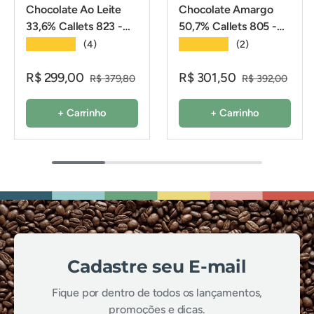
Chocolate Ao Leite
Chocolate Amargo
33,6% Callets 823 -
50,7% Callets 805 -
2,01Kg - Callebaut
2,01Kg - Callebaut
★★★★★
★★★★★
(4)
(2)
R$ 299,00
R$ 301,50
R$ 379,80
R$ 392,00
+ Carrinho
+ Carrinho
Cadastre seu E-mail
Fique por dentro de todos os lançamentos,
promoções e dicas.