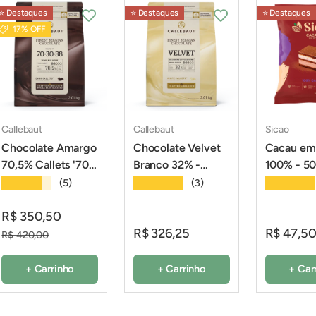
⭐️ Destaques
⭐️ Destaques
⭐️ Destaques
17% OFF
Callebaut
Callebaut
Sicao
Chocolate Amargo
Chocolate Velvet
Cacau em
70,5% Callets '70-
Branco 32% -
100% - 50
30-38' - 2,01Kg -
2,01Kg - Callebaut
Sicao
★★★★★
★★★★★
★★★★★
(5)
(3)
Callebaut
R$ 350,50
R$ 326,25
R$ 47,5
R$ 420,00
+ Carrinho
+ Carrinho
+ Car