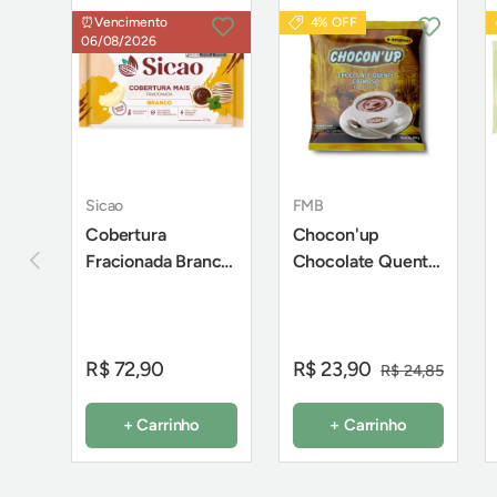
⏰Vencimento
4% OFF
06/08/2026
Sicao
FMB
Cobertura
Chocon'up
Anterior
Fracionada Branco
Chocolate Quente
Mais - Barra 2,1Kg
Cremoso Tipo
- Sicao
Europeu 200g -
FMB
R$ 72,90
R$ 23,90
R$ 24,85
+ Carrinho
+ Carrinho