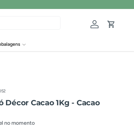
Conecte-se
Carrinho
balagens
052
 Décor Cacao 1Kg - Cacao
vel no momento