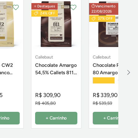
⭐️ Destaques
⏱️Vencimento
22/08/2026
24% OFF
37% OFF
Callebaut
Callebaut
e CW2
Chocolate Amargo
Chocolate Power
Próxi
ranco
54,5% Callets 811 -
80 Amargo 80% -
,01Kg -
2,01Kg - Callebaut
2,5Kg - Callebaut
★★★★★
(5)
85
R$ 309,90
R$ 339,90
R$ 405,80
R$ 539,59
rinho
+ Carrinho
+ Carrinho