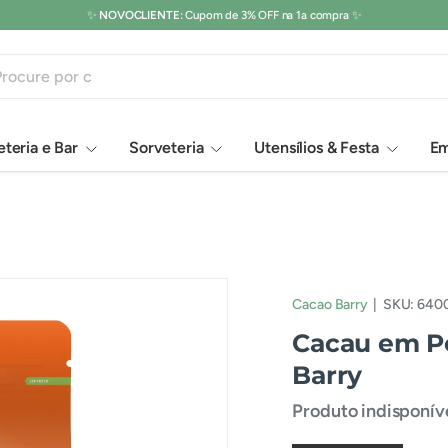
Os melhores Chocolates
você encontra
aqui
. 🍫🍩🍪
isar
teria e Bar
Sorveteria
Utensílios & Festa
Em
Cacao Barry
|
SKU:
640
Cacau em Pó
Barry
Produto indisponí