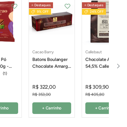
⭐️ Destaques
⭐️ Destaques
9% OFF
24% OFF
Cacao Barry
Callebaut
 Pó
Batons Boulanger
Chocolate Amargo
Próxi
0g -
Chocolate Amargo
54,5% Callets 811 -
1,6Kg - Cacao
2,01Kg - Callebaut
(1)
Barry
R$ 322,00
R$ 309,90
0
R$ 353,00
R$ 405,80
rinho
+ Carrinho
+ Carrinho