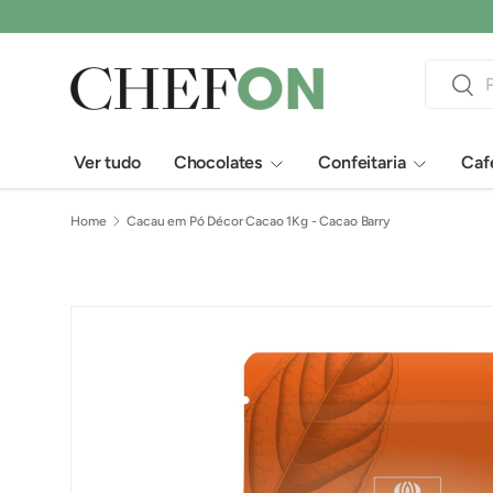
Pular para o conteúdo
Pesquisar
Pesqu
Ver tudo
Chocolates
Confeitaria
Cafe
Home
Cacau em Pó Décor Cacao 1Kg - Cacao Barry