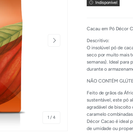
Indisponível
Cacau em Pó Décor C
Próximo
Descritivo:
O insolúvel pó de cac
seco por muito mais 
semanas). Ideal para p
durante o armazenam
NÃO CONTÉM GLÚTE
Feito de grãos da Áfr
sustentável, este pó a
agradável de biscoito
caramelo combinadas
De
1
/
4
Décor Cacao é ideal 
de umidade ou prope