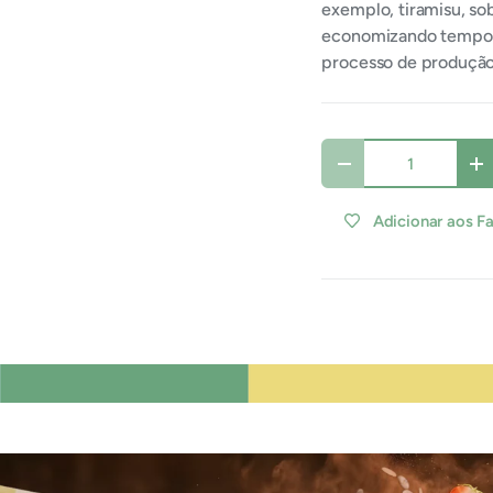
exemplo, tiramisu, so
economizando tempo e
processo de produção
a galeria
isualização da galeria
imagem 4 na visualização da galeria
Qtde
Diminuir quantidade
A
Adicionar aos F