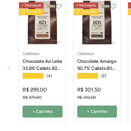
⭐️ Destaques
⭐️ Destaques
21% OFF
23% OFF
Callebaut
Callebaut
Chocolate Ao Leite
Chocolate Amargo
Anterior
33,6% Callets 823
50,7% Callets 805
- 2,01Kg -
- 2,01Kg -
★★★★★
★★★★★
(4)
(2)
Callebaut
Callebaut
R$ 299,00
R$ 301,50
R$ 379,80
R$ 392,00
+ Carrinho
+ Carrinho